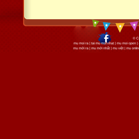
© C
mu moi ra | tai mu moi nhat | mu moi open
mu mới ra | mu mới nhất | mu việt | mu onli