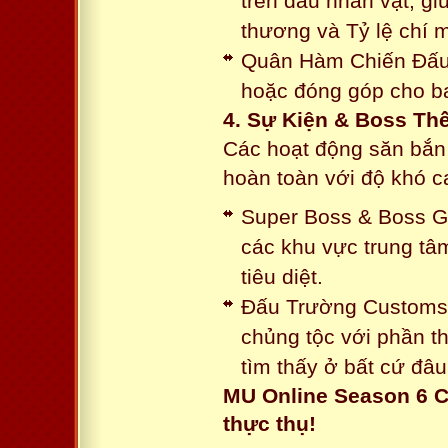
trên đầu nhân vật, gi
thương và Tỷ lệ chí 
Quân Hàm Chiến Đấu:
hoặc đóng góp cho ba
4. Sự Kiện & Boss Thế
Các hoạt động săn bắn 
hoàn toàn với độ khó 
Super Boss & Boss Gui
các khu vực trung tâ
tiêu diệt.
Đấu Trường Customs: 
chủng tộc với phần t
tìm thấy ở bất cứ đâu
MU Online Season 6 C
thực thụ!